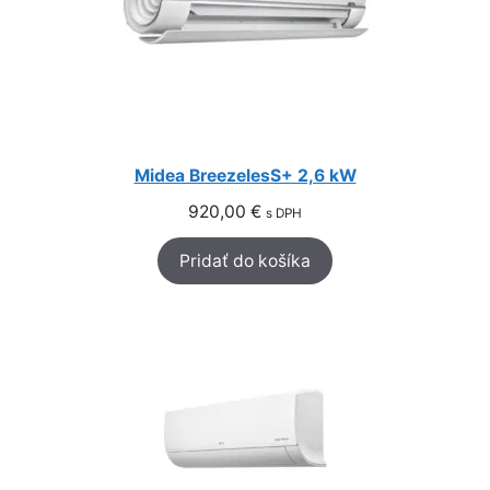
Midea BreezelesS+ 2,6 kW
920,00
€
s DPH
Pridať do košíka