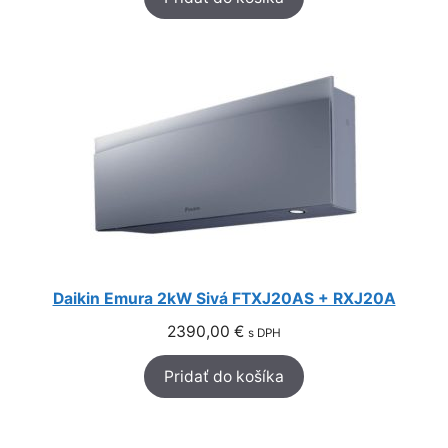
Daikin Emura 2kW Sivá FTXJ20AS + RXJ20A
2390,00
€
s DPH
Pridať do košíka