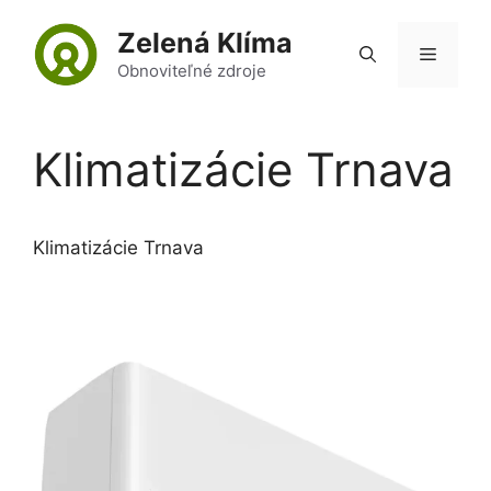
Preskočiť
Zelená Klíma
na
Menu
obsah
Obnoviteľné zdroje
Klimatizácie Trnava
Klimatizácie Trnava