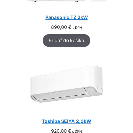
Panasonic TZ 2kW
890,00
€
s DPH
Pridať do košíka
Toshiba SEIYA 2,0kW
920,00
€
s DPH