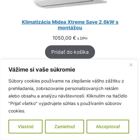
Klimatizácia Midea Xtreme Save 2,6kW s
montážou
1050,00
€
s DPH
Pridať do košíka
Vážime si vaše súkromie
Súbory cookies používame na zlepšenie vášho zážitku z
prehliadania, zobrazovanie personalizovaných reklám
alebo obsahu a analýzu návštevnosti. Kliknutím na tlačidlo
"Prijať všetko" vyjadrujete súhlas s používaním súborov
cookies.
Vlastné
Zamietnuť
Akceptovať
Midea GAIA 2,6kW MGA-09-SP