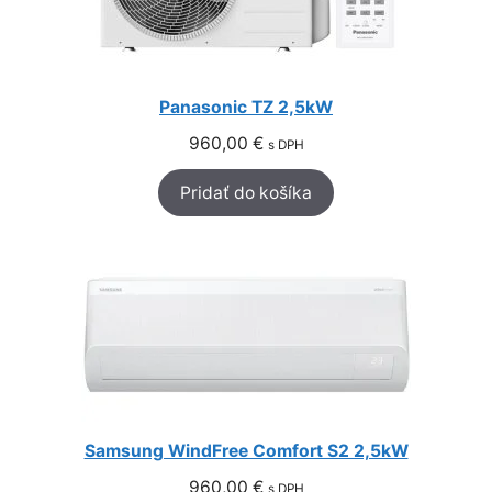
Panasonic TZ 2,5kW
960,00
€
s DPH
Pridať do košíka
Samsung WindFree Comfort S2 2,5kW
960,00
€
s DPH