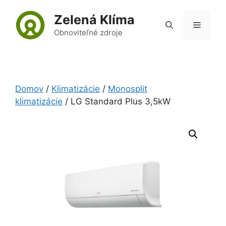
Preskočiť
Zelená Klíma
na
Menu
obsah
Obnoviteľné zdroje
Domov
/
Klimatizácie
/
Monosplit
klimatizácie
/ LG Standard Plus 3,5kW