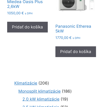
Miedea Oasis Plus
2,6kW
1050,00
€
s DPH
Panasonic Etherea
Pridať do košíka
5kW
1770,00
€
s DPH
Pridať do košíka
2
Klimatizácie
206
0
1
Monosplit klimatizácie
186
6
8
1
2,0 kW klimatizácie
19
p
6
9
r
5