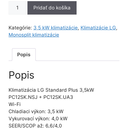
množstvo
Pridať do košíka
LG
Standard
Plus
Kategórie:
3,5 kW klimatizácie
,
Klimatizácie LG
,
3,5kW
Monosplit klimatizácie
Popis
Popis
Klimatizácia LG Standard Plus 3,5kW
PC12SK.NSJ + PC12SK.UA3
Wi-Fi
Chladiaci výkon: 3,5 kW
Vykurovací výkon: 4,0 kW
SEER/SCOP až: 6,6/4,0