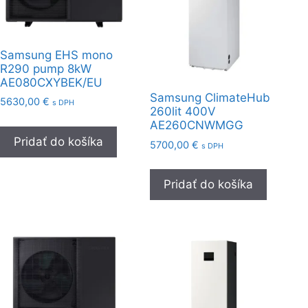
Samsung EHS mono
R290 pump 8kW
AE080CXYBEK/EU
Samsung ClimateHub
5630,00
€
s DPH
260lit 400V
AE260CNWMGG
Pridať do košíka
5700,00
€
s DPH
Pridať do košíka