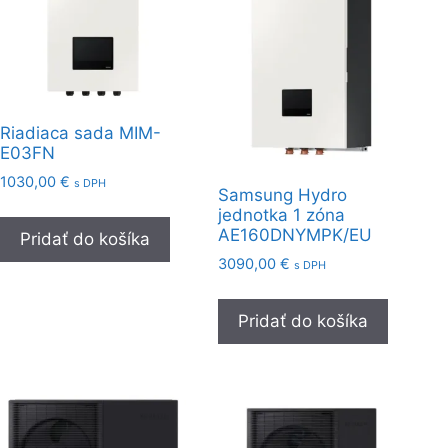
Riadiaca sada MIM-
E03FN
1030,00
€
s DPH
Samsung Hydro
jednotka 1 zóna
AE160DNYMPK/EU
Pridať do košíka
3090,00
€
s DPH
Pridať do košíka