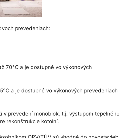
dvoch prevedeniach:
až 70°C a je dostupné vo výkonových
5°C a je dostupné vo výkonových prevedeniach
v prevedení monoblok, t.j. výstupom tepelného
e rekonštrukcie kotolní.
zásobníkom OPV/TÚV sú vhodné do novostavieb.