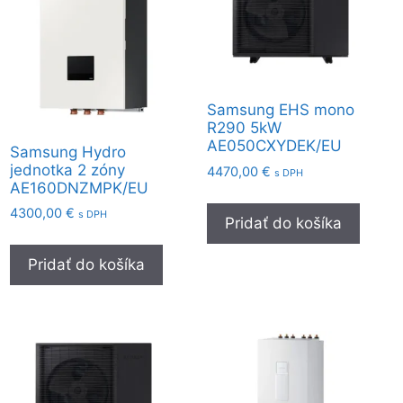
Samsung EHS mono
R290 5kW
AE050CXYDEK/EU
Samsung Hydro
jednotka 2 zóny
4470,00
€
s DPH
AE160DNZMPK/EU
4300,00
€
s DPH
Pridať do košíka
Pridať do košíka