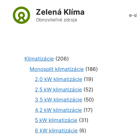
Preskočiť
Zelená Klíma
na
e-s
obsah
Obnoviteľné zdroje
2
Klimatizácie
206
0
1
Monosplit klimatizácie
186
6
8
1
2,0 kW klimatizácie
19
p
6
9
r
5
2,5 kW klimatizácie
52
p
p
o
2
r
5
3,5 kW klimatizácie
50
r
d
p
o
0
o
1
4,2 kW klimatizácie
17
u
r
d
p
d
7
k
o
3
5 kW klimatizácie
31
u
r
u
p
t
d
1
k
o
6
6 kW klimatizácie
6
k
r
o
u
p