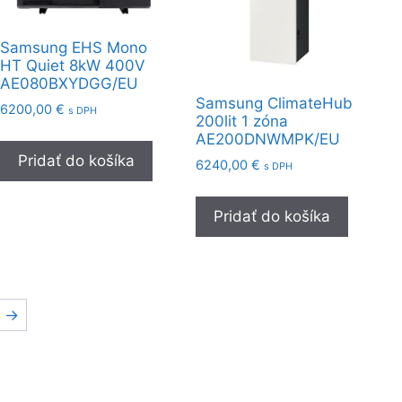
Samsung EHS Mono
HT Quiet 8kW 400V
AE080BXYDGG/EU
Samsung ClimateHub
6200,00
€
s DPH
200lit 1 zóna
AE200DNWMPK/EU
Pridať do košíka
6240,00
€
s DPH
Pridať do košíka
→