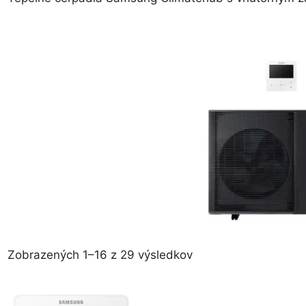
Zoradené
Zobrazených 1–16 z 29 výsledkov
podľa
ceny:
od