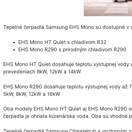
Tepelné čerpadlá Samsung EHS Mono sú dostupné v 
EHS Mono HT Quiet s chladivom R32
EHS Mono R290 s prírodným chladivom R290
EHS Mono HT Quiet dosahuje teplotu výstupnej vody 
prevedeniach 8kW, 12kW a 14kW
EHS Mono R290 dosahuje teplotu výstupnej vody až 7
5kW, 8kW, 12kW a 16kW
Oba modely EHS Mono HT Quiet aj EHS Mono R290 sú 
čerpadla je ohriata kúrenárska voda. Oba sú vhodné pr
Tepelné čerpadlá Samsung Climatehub s vnútorným 