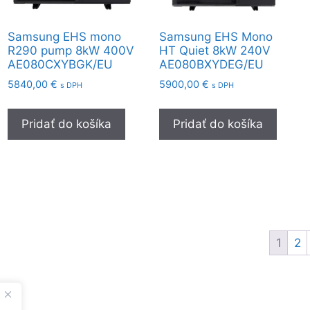
Samsung EHS mono
Samsung EHS Mono
R290 pump 8kW 400V
HT Quiet 8kW 240V
AE080CXYBGK/EU
AE080BXYDEG/EU
5840,00
€
5900,00
€
s DPH
s DPH
Pridať do košíka
Pridať do košíka
1
2