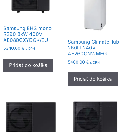
Samsung EHS mono
R290 8kW 400V
AE080CXYDGK/EU
Samsung ClimateHub
260lit 240V
5340,00
€
s DPH
AE260CNWMEG
5400,00
€
s DPH
Pridať do košíka
Pridať do košíka