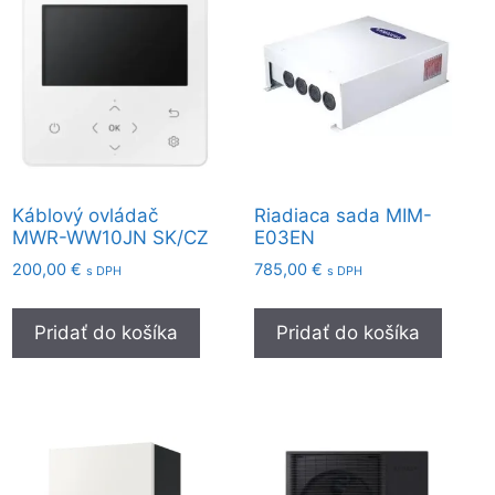
najnižšej
po
najvyššiu
Káblový ovládač
Riadiaca sada MIM-
MWR-WW10JN SK/CZ
E03EN
200,00
€
785,00
€
s DPH
s DPH
Pridať do košíka
Pridať do košíka