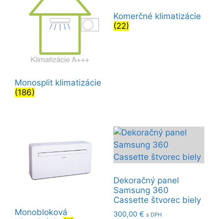
najvyššiu
Komerčné klimatizácie
(22)
Monosplit klimatizácie
(186)
Dekoračný panel
Samsung 360
Cassette štvorec biely
Monobloková
300,00
€
s DPH