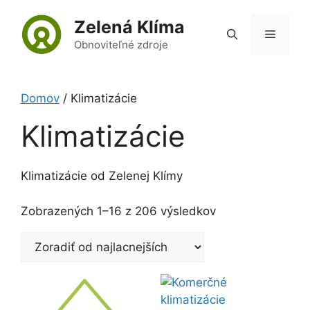
Preskočiť
Zelená Klíma
na
Menu
obsah
Obnoviteľné zdroje
Domov
/ Klimatizácie
Klimatizácie
Klimatizácie od Zelenej Klímy
Zoradené
Zobrazených 1–16 z 206 výsledkov
podľa
ceny:
od
najnižšej
po