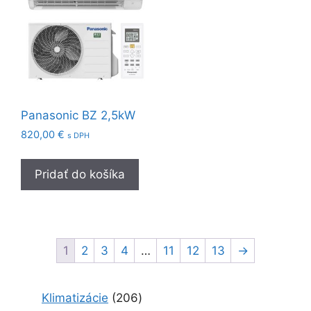
Panasonic BZ 2,5kW
820,00
€
s DPH
Pridať do košíka
1
2
3
4
…
11
12
13
→
2
Klimatizácie
206