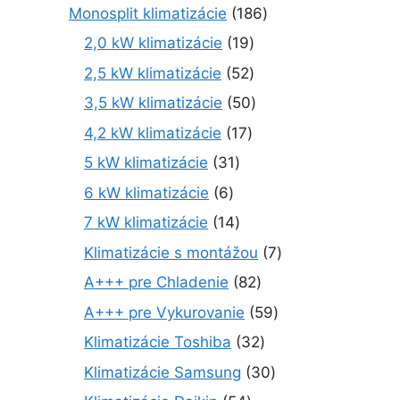
0
1
Monosplit klimatizácie
186
6
8
1
2,0 kW klimatizácie
19
p
6
9
r
5
2,5 kW klimatizácie
52
p
p
o
2
r
5
3,5 kW klimatizácie
50
r
d
p
o
0
o
1
4,2 kW klimatizácie
17
u
r
d
p
d
7
k
o
3
5 kW klimatizácie
31
u
r
u
p
t
d
1
k
o
6
6 kW klimatizácie
6
k
r
o
u
p
t
d
p
t
o
1
7 kW klimatizácie
14
v
k
r
o
u
r
o
d
4
t
o
7
Klimatizácie s montážou
7
v
k
o
v
u
p
o
d
p
t
d
8
A+++ pre Chladenie
82
k
r
v
u
r
o
u
2
t
o
5
A+++ pre Vykurovanie
59
k
o
v
k
p
o
d
9
t
d
3
Klimatizácie Toshiba
32
t
r
v
u
p
o
u
2
o
o
3
Klimatizácie Samsung
30
k
r
v
k
p
v
d
0