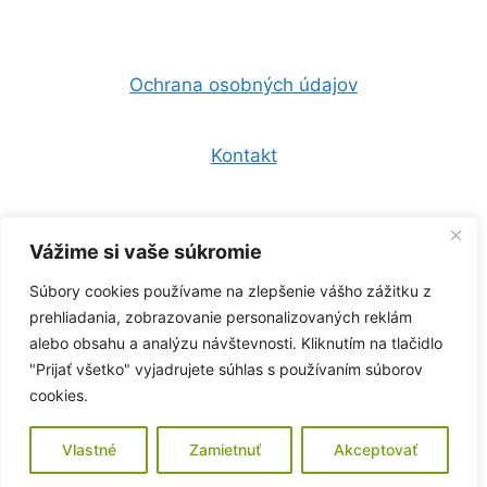
Ochrana osobných údajov
Kontakt
Všeobecné obchodné podmienky
Vážime si vaše súkromie
Súbory cookies používame na zlepšenie vášho zážitku z
0944 157 247
prehliadania, zobrazovanie personalizovaných reklám
alebo obsahu a analýzu návštevnosti. Kliknutím na tlačidlo
info@zelenaklima.sk
"Prijať všetko" vyjadrujete súhlas s používaním súborov
cookies.
Copyright © 2026 -
Sferoo s.r.o.
- Všetky práva
vyhradené
Vlastné
Zamietnuť
Akceptovať