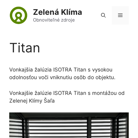
Preskočiť
Zelená Klíma
na
Menu
obsah
Obnoviteľné zdroje
Titan
Vonkajšia žalúzia ISOTRA Titan s vysokou
odolnosťou voči vniknutiu osôb do objektu.
Vonkajšie žalúzie ISOTRA Titan s montážou od
Zelenej Klímy Šaľa