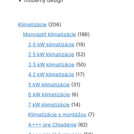
moderný design
2
Klimatizácie
206
0
1
Monosplit klimatizácie
186
6
8
1
2,0 kW klimatizácie
19
p
6
9
r
5
2,5 kW klimatizácie
52
p
p
o
2
r
5
3,5 kW klimatizácie
50
r
d
p
o
0
o
1
4,2 kW klimatizácie
17
u
r
d
p
d
7
k
o
3
5 kW klimatizácie
31
u
r
u
p
t
d
1
k
o
6
6 kW klimatizácie
6
k
r
o
u
p
t
d
p
t
o
1
7 kW klimatizácie
14
v
k
r
o
u
r
o
d
4
t
o
7
Klimatizácie s montážou
7
v
k
o
v
u
p
o
d
p
t
d
8
A+++ pre Chladenie
82
k
r
v
u
r
o
u
2