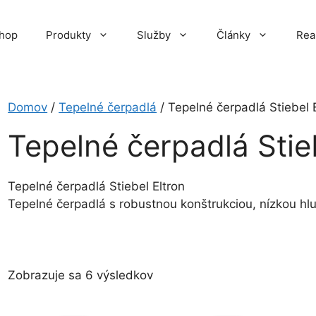
hop
Produkty
Služby
Články
Rea
Domov
/
Tepelné čerpadlá
/ Tepelné čerpadlá Stiebel 
Tepelné čerpadlá Stie
Tepelné čerpadlá Stiebel Eltron
Tepelné čerpadlá s robustnou konštrukciou, nízkou hlu
Zoradené
Zobrazuje sa 6 výsledkov
podľa
ceny: