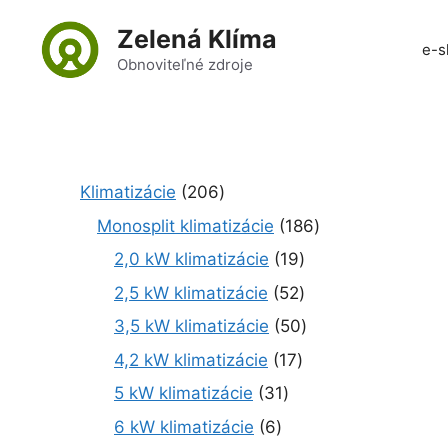
Preskočiť
Zelená Klíma
na
e-s
obsah
Obnoviteľné zdroje
2
Klimatizácie
206
0
1
Monosplit klimatizácie
186
6
8
1
2,0 kW klimatizácie
19
p
6
9
r
5
2,5 kW klimatizácie
52
p
p
o
2
r
5
3,5 kW klimatizácie
50
r
d
p
o
0
o
1
4,2 kW klimatizácie
17
u
r
d
p
d
7
k
o
3
5 kW klimatizácie
31
u
r
u
p
t
d
1
k
o
6
6 kW klimatizácie
6
k
r
o
u
p