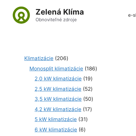
Preskočiť
Zelená Klíma
na
e-s
obsah
Obnoviteľné zdroje
2
Klimatizácie
206
0
1
Monosplit klimatizácie
186
6
8
1
2,0 kW klimatizácie
19
p
6
9
r
5
2,5 kW klimatizácie
52
p
p
o
2
r
5
3,5 kW klimatizácie
50
r
d
p
o
0
o
1
4,2 kW klimatizácie
17
u
r
d
p
d
7
k
o
3
5 kW klimatizácie
31
u
r
u
p
t
d
1
k
o
6
6 kW klimatizácie
6
k
r
o
u
p