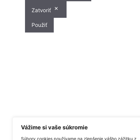
Zatvoriť
Použiť
Vážime si vaše súkromie
Ochrana osobných údajov
Súbory cookies používame na zlepšenie vášho zážitku z