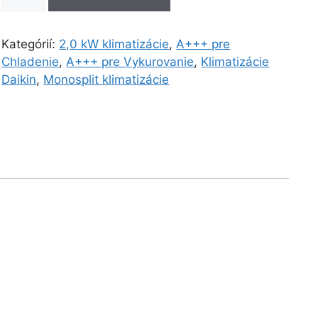
Daikin
Emura
FTXJ20AB
Kategórií:
2,0 kW klimatizácie
,
A+++ pre
+
Chladenie
,
A+++ pre Vykurovanie
,
Klimatizácie
RXJ20A
Daikin
,
Monosplit klimatizácie