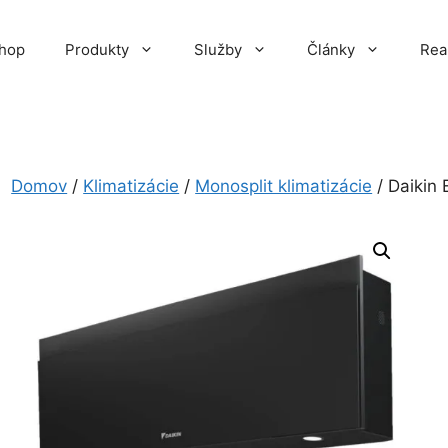
hop
Produkty
Služby
Články
Rea
Domov
/
Klimatizácie
/
Monosplit klimatizácie
/ Daikin