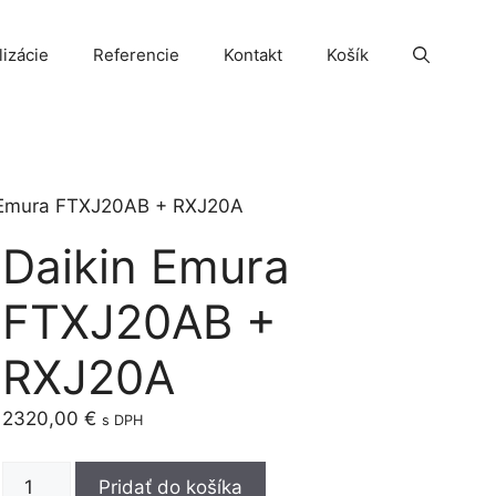
lizácie
Referencie
Kontakt
Košík
 Emura FTXJ20AB + RXJ20A
Daikin Emura
FTXJ20AB +
RXJ20A
2320,00
€
s DPH
množstvo
Pridať do košíka