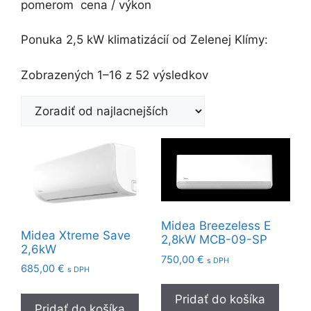
pomerom cena / výkon
Ponuka 2,5 kW klimatizácií od Zelenej Klímy:
Zoradené
Zobrazených 1–16 z 52 výsledkov
podľa
ceny:
od
najnižšej
po
najvyššiu
Midea Breezeless E
Midea Xtreme Save
2,8kW MCB-09-SP
2,6kW
750,00
€
s DPH
685,00
€
s DPH
Pridať do košíka
Pridať do košíka