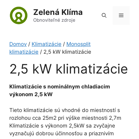
Preskočiť
Zelená Klíma
na
Menu
obsah
Obnoviteľné zdroje
Domov
/
Klimatizácie
/
Monosplit
klimatizácie
/ 2,5 kW klimatizácie
2,5 kW klimatizácie
Klimatizácie s nominálnym chladiacim
výkonom 2,5 kW
Tieto klimatizácie sú vhodné do miestností s
rozlohou cca 25m2 pri výške miestnosti 2,7m
Klimatizácie s výkonom 2,5kW sa zvyčajne
vyznačujú dobrou účinnosťou a priaznivím