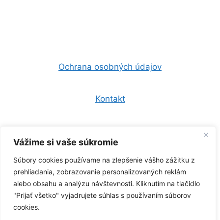
Ochrana osobných údajov
Kontakt
Všeobecné obchodné podmienky
Vážime si vaše súkromie
Súbory cookies používame na zlepšenie vášho zážitku z
0944 157 247
prehliadania, zobrazovanie personalizovaných reklám
alebo obsahu a analýzu návštevnosti. Kliknutím na tlačidlo
info@zelenaklima.sk
"Prijať všetko" vyjadrujete súhlas s používaním súborov
cookies.
Copyright © 2026 -
Sferoo s.r.o.
- Všetky práva