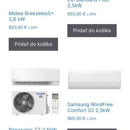
2,5kW
Midea BreezelesS+
950,00
€
s DPH
2,6 kW
920,00
€
s DPH
Pridať do košíka
Pridať do košíka
Samsung WindFree
Comfort S2 2,5kW
960,00
€
s DPH
Panasonic TZ 2,5kW