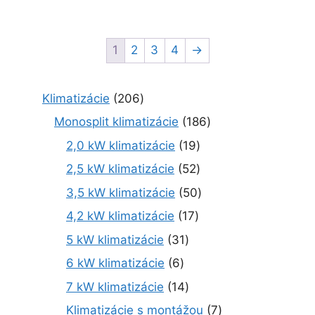
1
2
3
4
→
2
Klimatizácie
206
0
1
Monosplit klimatizácie
186
6
8
1
2,0 kW klimatizácie
19
p
6
9
r
5
2,5 kW klimatizácie
52
p
p
o
2
r
5
3,5 kW klimatizácie
50
r
d
p
o
0
o
1
4,2 kW klimatizácie
17
u
r
d
p
d
7
k
o
3
5 kW klimatizácie
31
u
r
u
p
t
d
1
k
o
6
6 kW klimatizácie
6
k
r
o
u
p
t
d
p
t
o
1
7 kW klimatizácie
14
v
k
r
o
u
r
o
d
4
t
o
7
Klimatizácie s montážou
7
v
k