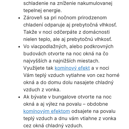
schladenie na zníženie nakumulovanej
tepelnej energie.
Zároveň sa pri nočnom prirodzenom
chladení odparuje aj prebytočná vlhkosť.
Takže v noci odčerpáte z domácnosti
nielen teplo, ale aj prebytočnú vlhkosť.
Vo viacpodlažných, alebo podkrovných
budovách otvorte na noc okná na čo
najvyšších a najnižších miestach.
Využijete tak
komínový efekt
a v noci
Vám teplý vzduch vytiahne von cez horné
okná a do domu dolu nasajete chladný
vzduch z vonka.
Ak bývate v bungalove otvorte na noc
okná a aj výlez na povalu – obdobne
komínovým efektom
odsajete na povalu
teplý vzduch a dnu vám vtiahne z vonka
cez okná chladný vzduch.