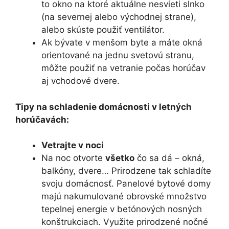
to okno na ktoré aktuálne nesvieti slnko
(na severnej alebo východnej strane),
alebo skúste použiť ventilátor.
Ak bývate v menšom byte a máte okná
orientované na jednu svetovú stranu,
môžte použiť na vetranie počas horúčav
aj vchodové dvere.
Tipy na schladenie domácnosti v letných
horúčavách:
Vetrajte v noci
Na noc otvorte
všetko
čo sa dá – okná,
balkóny, dvere… Prirodzene tak schladíte
svoju domácnosť. Panelové bytové domy
majú nakumulované obrovské množstvo
tepelnej energie v betónových nosných
konštrukciach. Využite prirodzené nočné