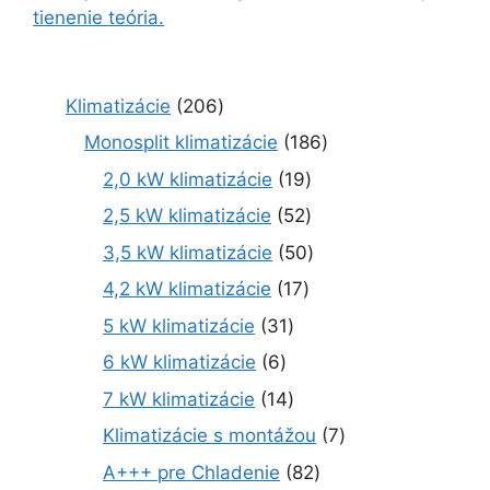
tienenie teória.
2
Klimatizácie
206
0
1
Monosplit klimatizácie
186
6
8
1
2,0 kW klimatizácie
19
p
6
9
r
5
2,5 kW klimatizácie
52
p
p
o
2
r
5
3,5 kW klimatizácie
50
r
d
p
o
0
o
1
4,2 kW klimatizácie
17
u
r
d
p
d
7
k
o
3
5 kW klimatizácie
31
u
r
u
p
t
d
1
k
o
6
6 kW klimatizácie
6
k
r
o
u
p
t
d
p
t
o
1
7 kW klimatizácie
14
v
k
r
o
u
r
o
d
4
t
o
7
Klimatizácie s montážou
7
v
k
o
v
u
p
o
d
p
t
d
8
A+++ pre Chladenie
82
k
r
v
u
r