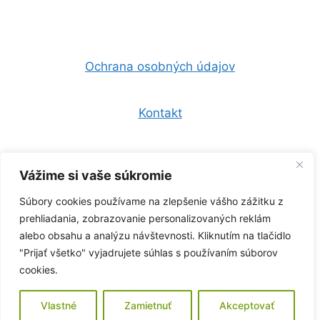
Ochrana osobných údajov
Kontakt
Všeobecné obchodné podmienky
Vážime si vaše súkromie
Súbory cookies používame na zlepšenie vášho zážitku z
0944 157 247
prehliadania, zobrazovanie personalizovaných reklám
alebo obsahu a analýzu návštevnosti. Kliknutím na tlačidlo
info@zelenaklima.sk
"Prijať všetko" vyjadrujete súhlas s používaním súborov
cookies.
Copyright © 2026 -
Sferoo s.r.o.
- Všetky práva
vyhradené
Vlastné
Zamietnuť
Akceptovať