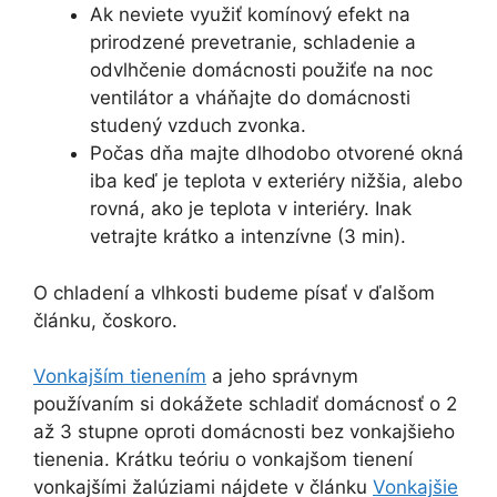
Ak neviete využiť komínový efekt na
prirodzené prevetranie, schladenie a
odvlhčenie domácnosti použiťe na noc
ventilátor a vháňajte do domácnosti
studený vzduch zvonka.
Počas dňa majte dlhodobo otvorené okná
iba keď je teplota v exteriéry nižšia, alebo
rovná, ako je teplota v interiéry. Inak
vetrajte krátko a intenzívne (3 min).
O chladení a vlhkosti budeme písať v ďalšom
článku, čoskoro.
Vonkajším tienením
a jeho správnym
používaním si dokážete schladiť domácnosť o 2
až 3 stupne oproti domácnosti bez vonkajšieho
tienenia. Krátku teóriu o vonkajšom tienení
vonkajšími žalúziami nájdete v článku
Vonkajšie