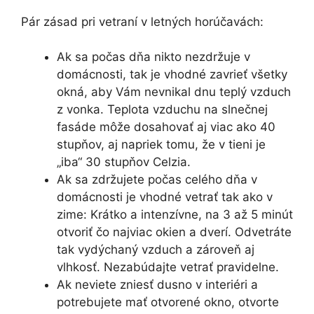
Pár zásad pri vetraní v letných horúčavách:
Ak sa počas dňa nikto nezdržuje v
domácnosti, tak je vhodné zavrieť všetky
okná, aby Vám nevnikal dnu teplý vzduch
z vonka. Teplota vzduchu na slnečnej
fasáde môže dosahovať aj viac ako 40
stupňov, aj napriek tomu, že v tieni je
„iba“ 30 stupňov Celzia.
Ak sa zdržujete počas celého dňa v
domácnosti je vhodné vetrať tak ako v
zime: Krátko a intenzívne, na 3 až 5 minút
otvoriť čo najviac okien a dverí. Odvetráte
tak vydýchaný vzduch a zároveň aj
vlhkosť. Nezabúdajte vetrať pravidelne.
Ak neviete zniesť dusno v interiéri a
potrebujete mať otvorené okno, otvorte