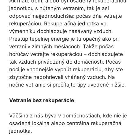
Ak máte dom, alebo byt osadený rekuperačnou
jednotkou s núteným vetraním, tak je asi
odpoveď najjednoduchšia: počas dňa vetrajte
rekuperáciou. Rekuperačná jednotka vo
výmenníku dochladzuje nasávaný vzduch.
Prestup tepelnej energie je tu opačný ako pri
vetraní v zimných mesiacoch. Takže počas
horúčav vetrajte rekuperáciou – dochladzujete
tak vzduch privádzaný do domácnosti. Počas
noci je vhodnejšie vypnúť rekuperáciu, aby ste
zbytočne nedohrievali vháňaný vzduch. Na
nočné vetranie si prečítajte tipy uvedené nižšie.
Vetranie bez rekuperácie
Väčšina z nás býva v domácnostiach, kde nie je
osadená lokálna alebo centrálna rekuperačná
jednotka.