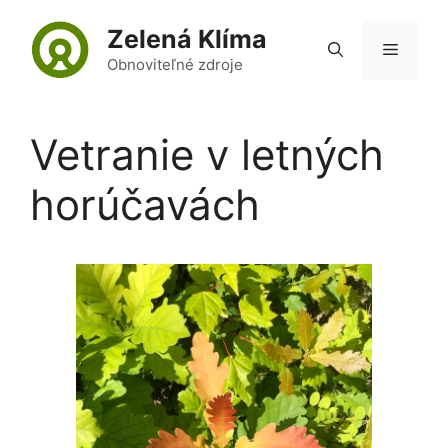
Preskočiť
Zelená Klíma
na
Menu
obsah
Obnoviteľné zdroje
Vetranie v letných
horúčavách