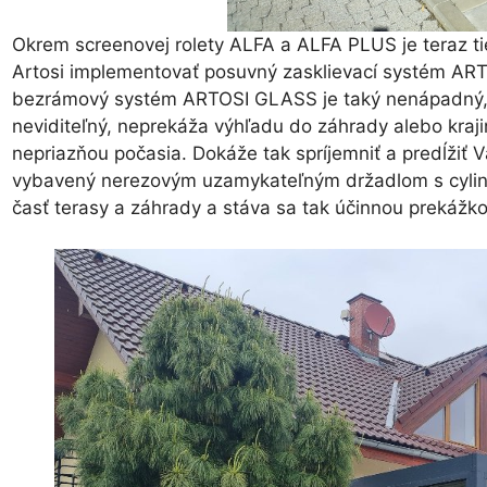
Okrem screenovej rolety ALFA a ALFA PLUS je teraz t
Artosi implementovať posuvný zasklievací systém A
bezrámový systém ARTOSI GLASS je taký nenápadný, 
neviditeľný, neprekáža výhľadu do záhrady alebo kraj
nepriazňou počasia. Dokáže tak spríjemniť a predĺžiť
vybavený nerezovým uzamykateľným držadlom s cylind
časť terasy a záhrady a stáva sa tak účinnou prekážko