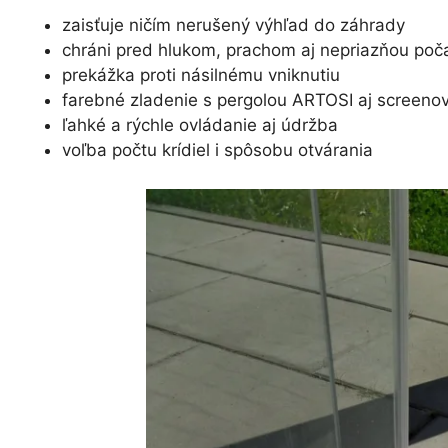
zaisťuje ničím nerušený výhľad do záhrady
chráni pred hlukom, prachom aj nepriazňou poč
prekážka proti násilnému vniknutiu
farebné zladenie s pergolou ARTOSI aj screeno
ľahké a rýchle ovládanie aj údržba
voľba počtu krídiel i spôsobu otvárania