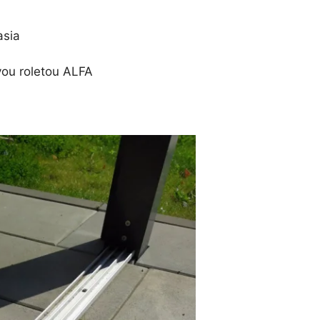
asia
vou roletou ALFA