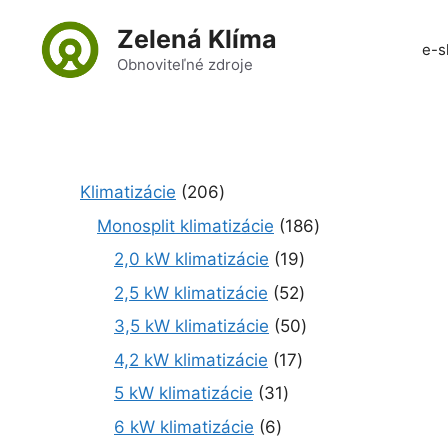
Preskočiť
Zelená Klíma
na
e-s
obsah
Obnoviteľné zdroje
2
Klimatizácie
206
0
1
Monosplit klimatizácie
186
6
8
1
2,0 kW klimatizácie
19
p
6
9
r
5
2,5 kW klimatizácie
52
p
p
o
2
r
5
3,5 kW klimatizácie
50
r
d
p
o
0
o
1
4,2 kW klimatizácie
17
u
r
d
p
d
7
k
o
3
5 kW klimatizácie
31
u
r
u
p
t
d
1
k
o
6
6 kW klimatizácie
6
k
r
o
u
p