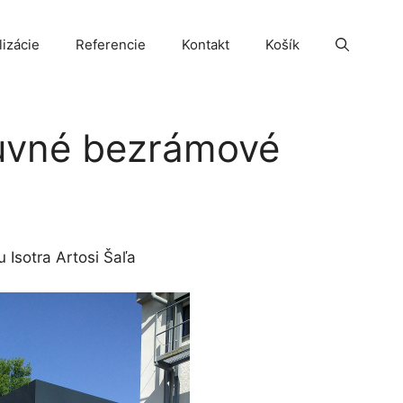
lizácie
Referencie
Kontakt
Košík
uvné bezrámové
 Isotra Artosi Šaľa