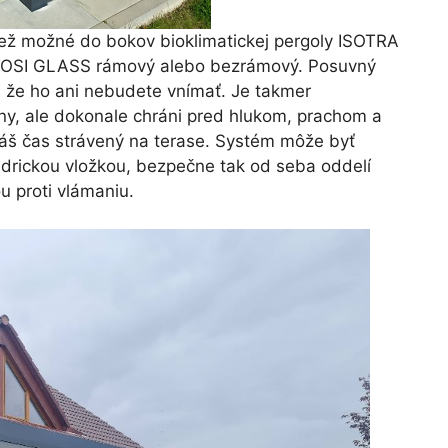
iež možné do bokov bioklimatickej pergoly ISOTRA
RTOSI GLASS rámový alebo bezrámový. Posuvný
že ho ani nebudete vnímať. Je takmer
iny, ale dokonale chráni pred hlukom, prachom a
 Váš čas strávený na terase. Systém môže byť
rickou vložkou, bezpečne tak od seba oddelí
u proti vlámaniu.