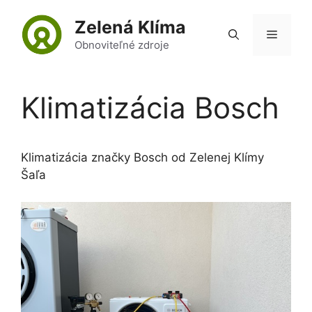
Preskočiť
Zelená Klíma
na
Menu
obsah
Obnoviteľné zdroje
Klimatizácia Bosch
Klimatizácia značky Bosch od Zelenej Klímy
Šaľa