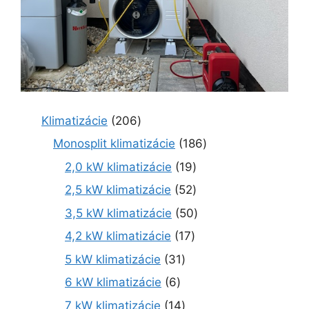
2
Klimatizácie
206
0
1
Monosplit klimatizácie
186
6
8
1
2,0 kW klimatizácie
19
p
6
9
r
5
2,5 kW klimatizácie
52
p
p
o
2
r
5
3,5 kW klimatizácie
50
r
d
p
o
0
o
1
4,2 kW klimatizácie
17
u
r
d
p
d
7
k
o
3
5 kW klimatizácie
31
u
r
u
p
t
d
1
k
o
6
6 kW klimatizácie
6
k
r
o
u
p
t
d
p
t
o
1
7 kW klimatizácie
14