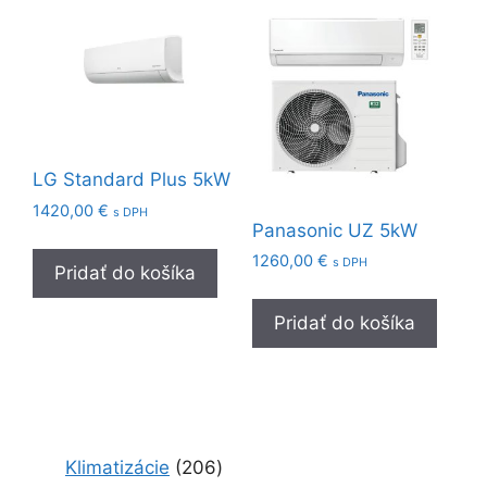
LG Standard Plus 5kW
1420,00
€
s DPH
Panasonic UZ 5kW
1260,00
€
s DPH
Pridať do košíka
Pridať do košíka
2
Klimatizácie
206