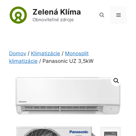
Preskočiť
Zelená Klíma
na
Menu
obsah
Obnoviteľné zdroje
Domov
/
Klimatizácie
/
Monosplit
klimatizácie
/ Panasonic UZ 3,5kW