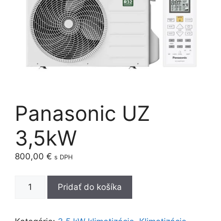
Panasonic UZ
3,5kW
800,00
€
s DPH
množstvo
Pridať do košíka
Panasonic
UZ
3,5kW