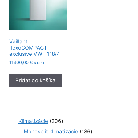
Vaillant
flexoCOMPACT
exclusive VWF 118/4
11300,00
€
s DPH
Pridať do košíka
2
Klimatizácie
206
0
1
Monosplit klimatizácie
186
6