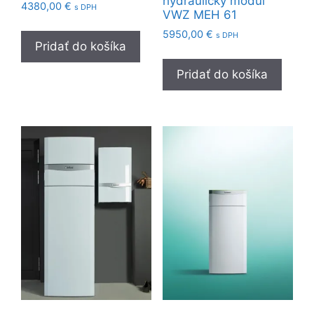
hydraulický modul
4380,00
€
s DPH
VWZ MEH 61
5950,00
€
s DPH
Pridať do košíka
Pridať do košíka