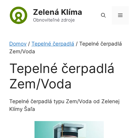
Preskočiť
Zelená Klíma
na
Menu
obsah
Obnoviteľné zdroje
Domov
/
Tepelné čerpadlá
/ Tepelné čerpadlá
Zem/Voda
Tepelné čerpadlá
Zem/Voda
Tepelné čerpadlá typu Zem/Voda od Zelenej
Klímy Šaľa