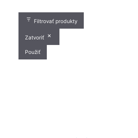
v
v
o
v
Filtrovať produkty
Zatvoriť
Použiť