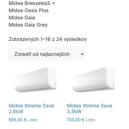
Midea BreezelesS +
Midea Oasis Plus
Midea Gaia
Midea Gaia Grey
Zoradené
Zobrazených 1–16 z 24 výsledkov
podľa
ceny:
od
najnižšej
po
najvyššiu
Midea Xtreme Save
Midea Xtreme Save
2,6kW
3,5kW
685,00
€
720,00
€
s DPH
s DPH