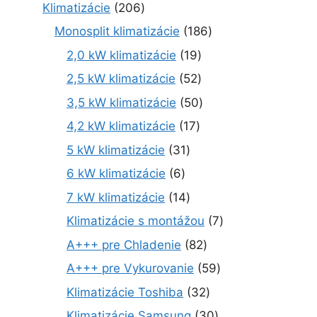
2
Klimatizácie
206
0
1
Monosplit klimatizácie
186
6
8
1
2,0 kW klimatizácie
19
p
6
9
r
5
2,5 kW klimatizácie
52
p
p
o
2
r
5
3,5 kW klimatizácie
50
r
d
p
o
0
o
1
4,2 kW klimatizácie
17
u
r
d
p
d
7
k
o
3
5 kW klimatizácie
31
u
r
u
p
t
d
1
k
o
6
6 kW klimatizácie
6
k
r
o
u
p
t
d
p
t
o
1
7 kW klimatizácie
14
v
k
r
o
u
r
o
d
4
t
o
7
Klimatizácie s montážou
7
v
k
o
v
u
p
o
d
p
t
d
8
A+++ pre Chladenie
82
k
r
v
u
r
o
u
2
t
o
5
A+++ pre Vykurovanie
59
k
o
v
k
p
o
d
9
t
d
3
Klimatizácie Toshiba
32
t
r
v
u
p
o
u
2
o
o
3
Klimatizácie Samsung
30