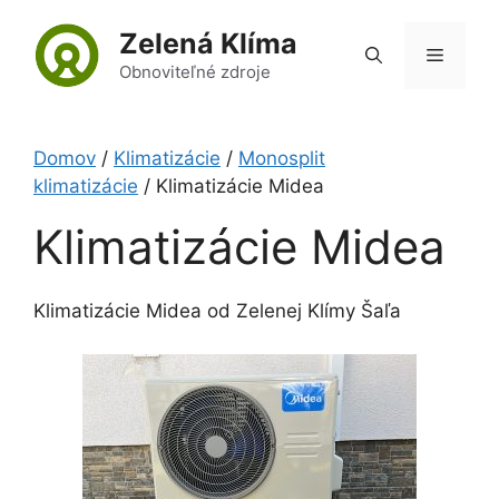
Preskočiť
Zelená Klíma
na
Menu
obsah
Obnoviteľné zdroje
Domov
/
Klimatizácie
/
Monosplit
klimatizácie
/ Klimatizácie Midea
Klimatizácie Midea
Klimatizácie Midea od Zelenej Klímy Šaľa