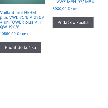
+ VWZ MEH 97/ MB4
8900,00
€
s DPH
Vaillant aroTHERM
plus VWL 75/6 A 230V
+ uniTOWER plus VIH
Pridať do košíka
QW 190/6
10550,00
€
s DPH
Pridať do košíka