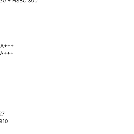
 230 + HSBC 300
5 A+++
5 A+++
27
910