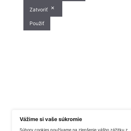
Zatvoriť
Použiť
Vážime si vaše súkromie
Ochrana osobných údajov
Súbory cookies používame na zlepšenie vášho zážitku z