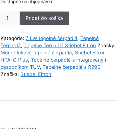
Dostupné na objednávku
množstvo
Pridať do košíka
Stiebel
Eltron
HPA-
Kategórie:
7 kW tepelné čerpadlá
,
Tepelné
O
čerpadlá
,
Tepelné čerpadlá Stiebel Eltron
Značky:
07.2
Monoblokové tepelné čerpadlá
,
Stiebel Eltron
Plus
HPA-O Plus
,
Tepelné čerpadlá s integrovaným
HC
zásobníkom TÚV
,
Tepelné čerpadlá s R290
230
Značka:
Stiebel Eltron
+
HSBC
300