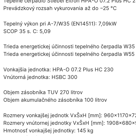
Tepelné čerpadlo Stiebel Eltron HPA-O 07.2 Plus HC
Prevádzkový rozsah vykurovania až do −25 °C
Tepelný výkon pri A-7/W35 (EN14511): 7,09kW
SCOP 35 s. C: 5,09
Trieda energetickej účinnosti tepelného čerpadla W3
Trieda energetickej účinnosti tepelného čerpadla W5
Vonkajšia jednotka: HPA-O 07.2 Plus HC 230
Vnútorná jednotka: HSBC 300
Objem zásobníka TUV 270 litrov
Objem akumulačného zásobníka 100 litrov
Rozmery vonkajšej jednotk VxŠxH [mm]: 960x1170x7
Rozmery vnútornej jednotky VxŠxH [mm]: 1908x680x
Hmotnosť vonkajšej jednotky: 145 kg