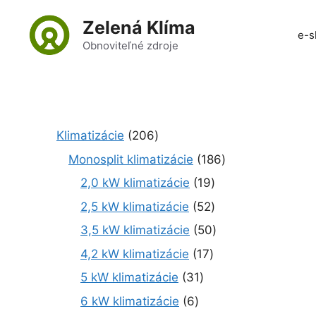
Preskočiť
Zelená Klíma
na
e-s
obsah
Obnoviteľné zdroje
2
Klimatizácie
206
0
1
Monosplit klimatizácie
186
6
8
1
2,0 kW klimatizácie
19
p
6
9
r
5
2,5 kW klimatizácie
52
p
p
o
2
r
5
3,5 kW klimatizácie
50
r
d
p
o
0
o
1
4,2 kW klimatizácie
17
u
r
d
p
d
7
k
o
3
5 kW klimatizácie
31
u
r
u
p
t
d
1
k
o
6
6 kW klimatizácie
6
k
r
o
u
p