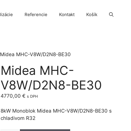
lizácie
Referencie
Kontakt
Košík
 Midea MHC-V8W/D2N8-BE30
Midea MHC-
V8W/D2N8-BE30
4770,00
€
s DPH
8kW Monoblok Midea
MHC-V8W/D2N8-BE3
0 s
chladivom R32