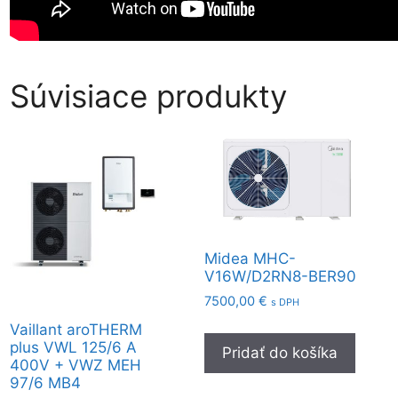
Súvisiace produkty
Midea MHC-
V16W/D2RN8-BER90
7500,00
€
s DPH
Vaillant aroTHERM
plus VWL 125/6 A
Pridať do košíka
400V + VWZ MEH
97/6 MB4