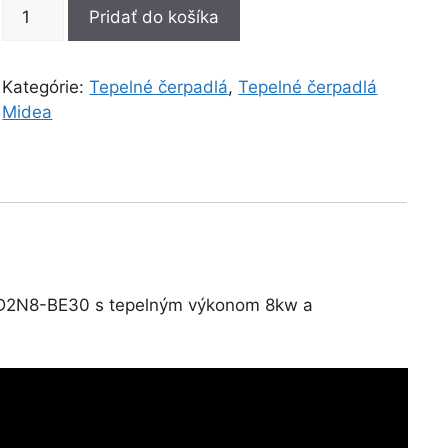
množstvo
Pridať do košíka
Midea
MHC-
V8W/D2N8-
Kategórie:
Tepelné čerpadlá
,
Tepelné čerpadlá
BE30
Midea
D2N8-BE30 s tepelným výkonom 8kw a