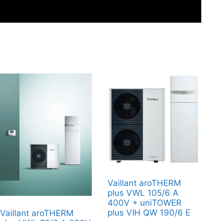
Vaillant aroTHERM
plus VWL 105/6 A
400V + uniTOWER
plus VIH QW 190/6 E
Vaillant aroTHERM