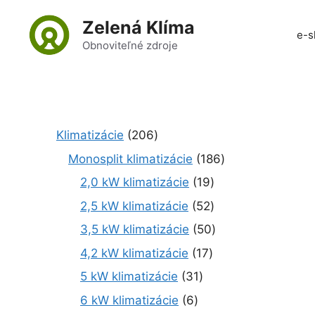
Preskočiť
Zelená Klíma
na
e-s
obsah
Obnoviteľné zdroje
2
Klimatizácie
206
0
1
Monosplit klimatizácie
186
6
8
1
2,0 kW klimatizácie
19
p
6
9
r
5
2,5 kW klimatizácie
52
p
p
o
2
r
5
3,5 kW klimatizácie
50
r
d
p
o
0
o
1
4,2 kW klimatizácie
17
u
r
d
p
d
7
k
o
3
5 kW klimatizácie
31
u
r
u
p
t
d
1
k
o
6
6 kW klimatizácie
6
k
r
o
u
p