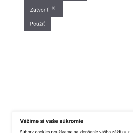
Zatvoriť
Použiť
Vážime si vaše súkromie
Ochrana osobných údajov
Súbory cookies používame na zlepšenie vášho zážitku z