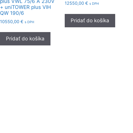
plus VWL 75/6 A 230V
12550,00
€
s DPH
+ uniTOWER plus VIH
QW 190/6
Pridať do košíka
10550,00
€
s DPH
Pridať do košíka