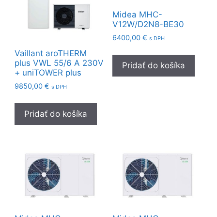
Midea MHC-
V12W/D2N8-BE30
6400,00
€
s DPH
Vaillant aroTHERM
plus VWL 55/6 A 230V
Pridať do košíka
+ uniTOWER plus
9850,00
€
s DPH
Pridať do košíka