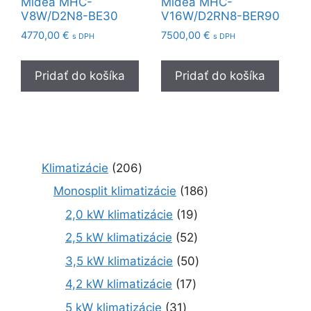
Midea MHC-
Midea MHC-
V8W/D2N8-BE30
V16W/D2RN8-BER90
4770,00
€
7500,00
€
s DPH
s DPH
Pridať do košíka
Pridať do košíka
2
Klimatizácie
206
0
1
Monosplit klimatizácie
186
6
8
1
2,0 kW klimatizácie
19
p
6
9
r
5
2,5 kW klimatizácie
52
p
p
o
2
r
5
3,5 kW klimatizácie
50
r
d
p
o
0
o
1
4,2 kW klimatizácie
17
u
r
d
p
d
7
k
o
3
5 kW klimatizácie
31