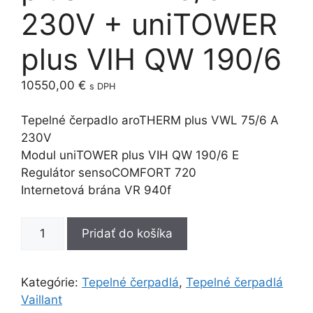
230V + uniTOWER
plus VIH QW 190/6
10550,00
€
s DPH
Tepelné čerpadlo aroTHERM plus VWL 75/6 A
230V
Modul uniTOWER plus VIH QW 190/6 E
Regulátor sensoCOMFORT 720
Internetová brána VR 940f
množstvo
Pridať do košíka
Vaillant
aroTHERM
plus
Kategórie:
Tepelné čerpadlá
,
Tepelné čerpadlá
VWL
Vaillant
75/6