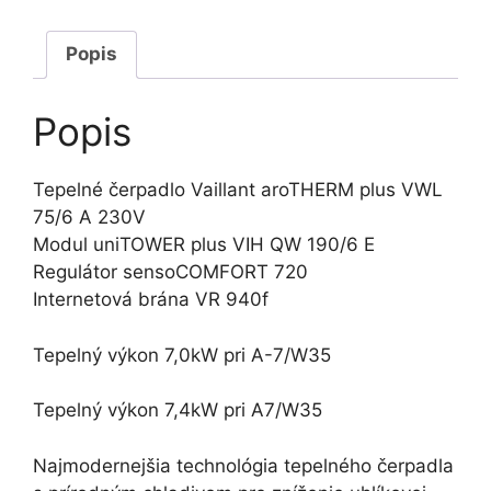
A
230V
Popis
+
uniTOWER
Popis
plus
VIH
Tepelné čerpadlo Vaillant aroTHERM plus VWL
QW
75/6 A 230V
190/6
Modul uniTOWER plus VIH QW 190/6 E
Regulátor sensoCOMFORT 720
Internetová brána VR 940f
Tepelný výkon 7,0kW pri A-7/W35
Tepelný výkon 7,4kW pri A7/W35
Najmodernejšia technológia tepelného čerpadla