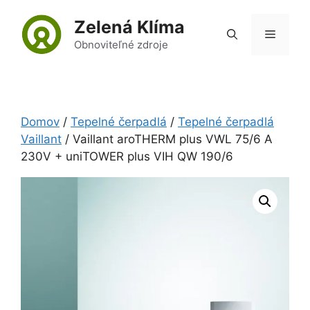
Preskočiť
Zelená Klíma
na
Menu
obsah
Obnoviteľné zdroje
Domov
/
Tepelné čerpadlá
/
Tepelné čerpadlá
Vaillant
/ Vaillant aroTHERM plus VWL 75/6 A
230V + uniTOWER plus VIH QW 190/6