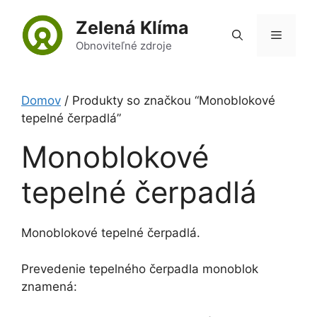
Preskočiť
Zelená Klíma
na
Menu
obsah
Obnoviteľné zdroje
Domov
/ Produkty so značkou “Monoblokové
tepelné čerpadlá”
Monoblokové
tepelné čerpadlá
Monoblokové tepelné čerpadlá.
Prevedenie tepelného čerpadla monoblok
znamená: