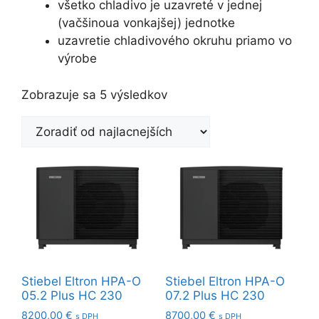
všetko chladivo je uzavreté v jednej
(vačšinoua vonkajšej) jednotke
uzavretie chladivového okruhu priamo vo
výrobe
Zoradené
Zobrazuje sa 5 výsledkov
podľa
ceny:
od
najnižšej
po
najvyššiu
Stiebel Eltron HPA-O
Stiebel Eltron HPA-O
05.2 Plus HC 230
07.2 Plus HC 230
8200,00
€
8700,00
€
s DPH
s DPH