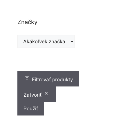
o
t
v
v
o
v
Značky
Filtrovať produkty
Zatvoriť
Použiť