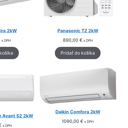
sira 2kW
Panasonic TZ 2kW
€
890,00
€
s DPH
s DPH
 košíka
Pridať do košíka
Daikin Comfora 2kW
 Avant S2 2kW
1090,00
€
s DPH
€
s DPH