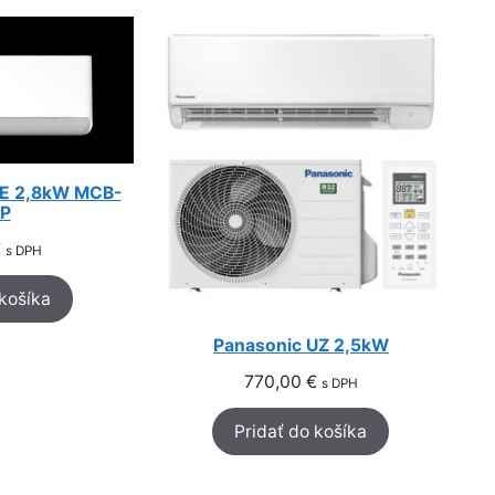
 E 2,8kW MCB-
P
€
s DPH
 košíka
Panasonic UZ 2,5kW
770,00
€
s DPH
Pridať do košíka