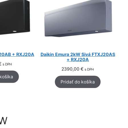
J20AB + RXJ20A
Daikin Emura 2kW Sivá FTXJ20AS
+ RXJ20A
€
s DPH
2390,00
€
s DPH
 košíka
Pridať do košíka
kW