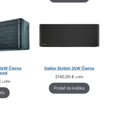
 2kW Čierna
Daikin Stylish 2kW Čierna
ood
2140,00
€
s DPH
€
s DPH
Pridať do košíka
nfo