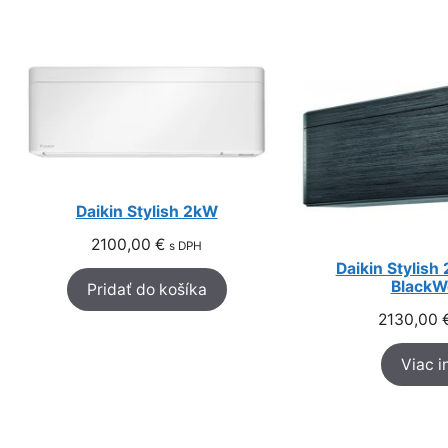
Daikin Stylish 2kW
2100,00
€
s DPH
Daikin Stylish
BlackW
Pridať do košíka
2130,00
Viac i