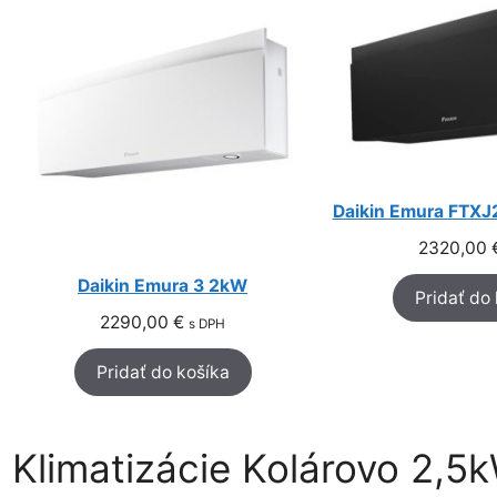
Daikin Emura FTX
2320,00
Daikin Emura 3 2kW
Pridať do
2290,00
€
s DPH
Pridať do košíka
Klimatizácie Kolárovo 2,5