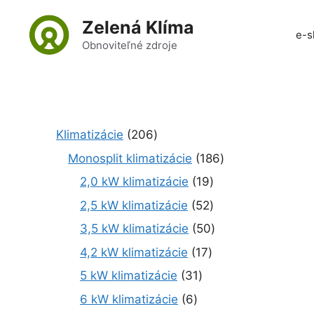
Preskočiť
Zelená Klíma
na
e-s
obsah
Obnoviteľné zdroje
2
Klimatizácie
206
0
1
Monosplit klimatizácie
186
6
8
1
2,0 kW klimatizácie
19
p
6
9
r
5
2,5 kW klimatizácie
52
p
p
o
2
r
5
3,5 kW klimatizácie
50
r
d
p
o
0
o
1
4,2 kW klimatizácie
17
u
r
d
p
d
7
k
o
3
5 kW klimatizácie
31
u
r
u
p
t
d
1
k
o
6
6 kW klimatizácie
6
k
r
o
u
p