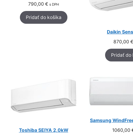
790,00
€
s DPH
Pridať do košíka
Daikin Sen
870,00
Pridať do
Samsung WindFree
1060,00
Toshiba SEIYA 2,0kW