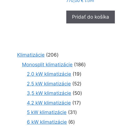
770,00
€
s DPH
Pridať do košíka
2
Klimatizácie
206
0
1
Monosplit klimatizácie
186
6
8
1
2,0 kW klimatizácie
19
p
6
9
r
5
2,5 kW klimatizácie
52
p
p
o
2
r
5
3,5 kW klimatizácie
50
r
d
p
o
0
o
1
4,2 kW klimatizácie
17
u
r
d
p
d
7
k
o
3
5 kW klimatizácie
31
u
r
u
p
t
d
1
k
o
6
6 kW klimatizácie
6
k
r
o
u
p