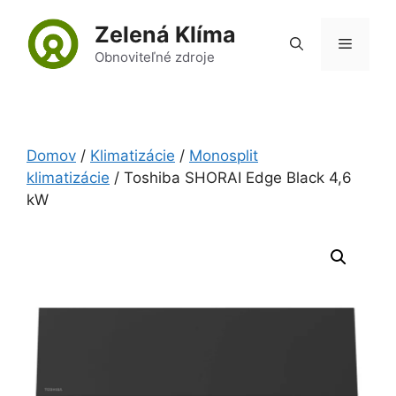
Preskočiť
Zelená Klíma
na
Menu
obsah
Obnoviteľné zdroje
Domov
/
Klimatizácie
/
Monosplit
klimatizácie
/ Toshiba SHORAI Edge Black 4,6
kW