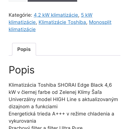
SHORAI
Edge
Kategórie:
4,2 kW klimatizácie
,
5 kW
Black
klimatizácie
,
Klimatizácie Toshiba
,
Monosplit
4,6
klimatizácie
kW
Popis
Popis
Klimatizácia Toshiba SHORAI Edge Black 4,6
kW v čiernej farbe od Zelenej Klímy Šaľa
Univerzálny model HIGH Line s aktualizovaným
dizajnom a funkciami
Energetická trieda A+++ v režime chladenia a
vykurovania
Prachový filter a filter Ultra Pure