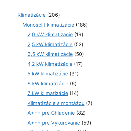
2
Klimatizácie
206
0
1
Monosplit klimatizácie
186
6
8
1
2,0 kW klimatizácie
19
p
6
9
r
5
2,5 kW klimatizácie
52
p
p
o
2
r
5
3,5 kW klimatizácie
50
r
d
p
o
0
o
1
4,2 kW klimatizácie
17
u
r
d
p
d
7
k
o
3
5 kW klimatizácie
31
u
r
u
p
t
d
1
k
o
6
6 kW klimatizácie
6
k
r
o
u
p
t
d
p
t
o
1
7 kW klimatizácie
14
v
k
r
o
u
r
o
d
4
t
o
7
Klimatizácie s montážou
7
v
k
o
v
u
p
o
d
p
t
d
8
A+++ pre Chladenie
82
k
r
v
u
r
o
u
2
t
o
5
A+++ pre Vykurovanie
59
k
o
v
k
p
o
d
9