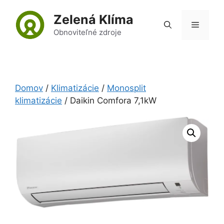
Preskočiť
Zelená Klíma
na
Menu
obsah
Obnoviteľné zdroje
Domov
/
Klimatizácie
/
Monosplit
klimatizácie
/ Daikin Comfora 7,1kW