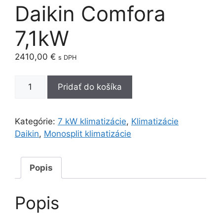
Daikin Comfora
7,1kW
2410,00
€
s DPH
množstvo
Pridať do košíka
Daikin
Comfora
7,1kW
Kategórie:
7 kW klimatizácie
,
Klimatizácie
Daikin
,
Monosplit klimatizácie
Popis
Popis