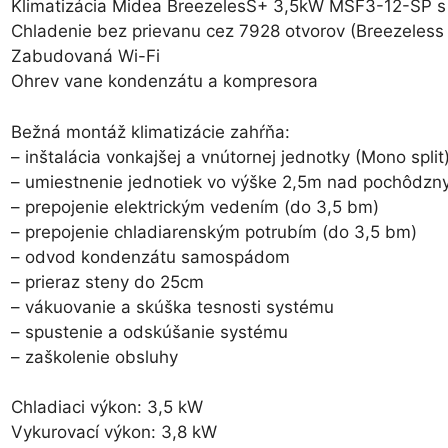
Klimatizácia Midea BreezelesS+ 3,5kW MSF3-12-SP s
Chladenie bez prievanu cez 7928 otvorov (Breezeless
Zabudovaná Wi-Fi
Ohrev vane kondenzátu a kompresora
Bežná montáž klimatizácie zahŕňa:
– inštalácia vonkajšej a vnútornej jednotky (Mono spl
– umiestnenie jednotiek vo výške 2,5m nad pochôdz
– prepojenie elektrickým vedením (do 3,5 bm)
– prepojenie chladiarenským potrubím (do 3,5 bm)
– odvod kondenzátu samospádom
– prieraz steny do 25cm
– vákuovanie a skúška tesnosti systému
– spustenie a odskúšanie systému
– zaškolenie obsluhy
Chladiaci výkon: 3,5 kW
Vykurovací výkon: 3,8 kW