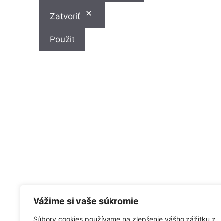
Zatvoriť
Použiť
Vážime si vaše súkromie
Ochrana osobných údajov
Súbory cookies používame na zlepšenie vášho zážitku z