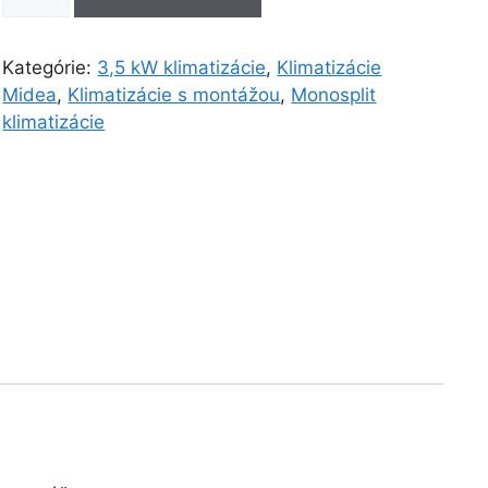
Klimatizácia
Midea
BreezelesS+
Kategórie:
3,5 kW klimatizácie
,
Klimatizácie
3,5kW
Midea
,
Klimatizácie s montážou
,
Monosplit
s
klimatizácie
montážou