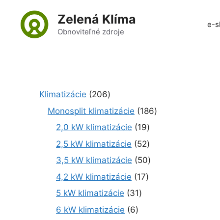
Preskočiť
Zelená Klíma
na
e-s
obsah
Obnoviteľné zdroje
2
Klimatizácie
206
0
1
Monosplit klimatizácie
186
6
8
1
2,0 kW klimatizácie
19
p
6
9
r
5
2,5 kW klimatizácie
52
p
p
o
2
r
5
3,5 kW klimatizácie
50
r
d
p
o
0
o
1
4,2 kW klimatizácie
17
u
r
d
p
d
7
k
o
3
5 kW klimatizácie
31
u
r
u
p
t
d
1
k
o
6
6 kW klimatizácie
6
k
r
o
u
p