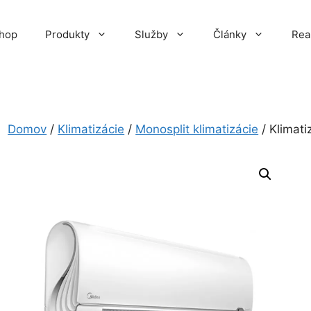
hop
Produkty
Služby
Články
Rea
Domov
/
Klimatizácie
/
Monosplit klimatizácie
/ Klimat