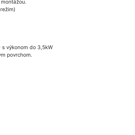
 montážou.
 režim)
it) s výkonom do 3,5kW
nym povrchom.