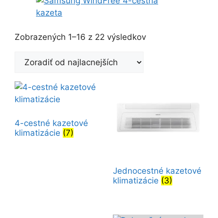
Zoradené
Zobrazených 1–16 z 22 výsledkov
podľa
ceny:
od
najnižšej
po
najvyššiu
4-cestné kazetové
klimatizácie
(7)
Jednocestné kazetové
klimatizácie
(3)