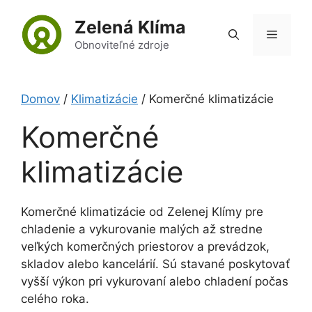
Preskočiť
Zelená Klíma
na
Menu
obsah
Obnoviteľné zdroje
Domov
/
Klimatizácie
/ Komerčné klimatizácie
Komerčné
klimatizácie
Komerčné klimatizácie od Zelenej Klímy pre
chladenie a vykurovanie malých až stredne
veľkých komerčných priestorov a prevádzok,
skladov alebo kancelárií. Sú stavané poskytovať
vyšší výkon pri vykurovaní alebo chladení počas
celého roka.