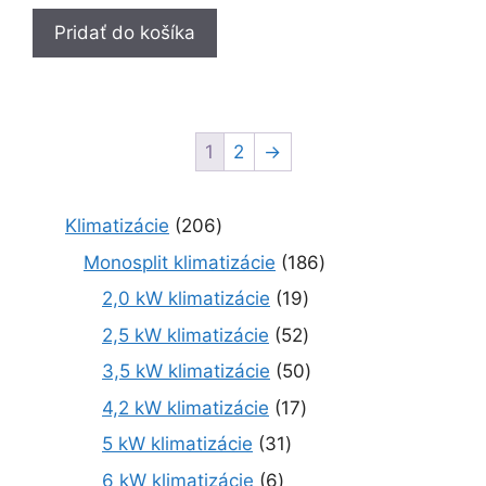
Pridať do košíka
1
2
→
2
Klimatizácie
206
0
1
Monosplit klimatizácie
186
6
8
1
2,0 kW klimatizácie
19
p
6
9
r
5
2,5 kW klimatizácie
52
p
p
o
2
r
5
3,5 kW klimatizácie
50
r
d
p
o
0
o
1
4,2 kW klimatizácie
17
u
r
d
p
d
7
k
o
3
5 kW klimatizácie
31
u
r
u
p
t
d
1
k
o
6
6 kW klimatizácie
6