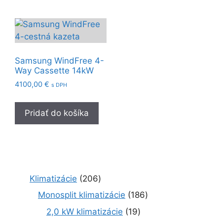
Samsung WindFree 4-
Way Cassette 14kW
4100,00
€
s DPH
Pridať do košíka
2
Klimatizácie
206
0
1
Monosplit klimatizácie
186
6
8
1
2,0 kW klimatizácie
19
p
6