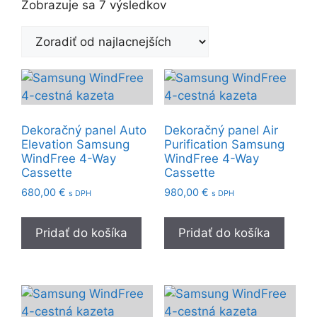
Zoradené
Zobrazuje sa 7 výsledkov
podľa
ceny:
od
najnižšej
po
najvyššiu
Dekoračný panel Auto
Dekoračný panel Air
Elevation Samsung
Purification Samsung
WindFree 4-Way
WindFree 4-Way
Cassette
Cassette
680,00
€
980,00
€
s DPH
s DPH
Pridať do košíka
Pridať do košíka