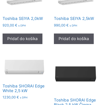
najvyššiu
Toshiba SEIYA 2,0kW
Toshiba SEIYA 2,5kW
920,00
€
990,00
€
s DPH
s DPH
Pridať do košíka
Pridať do košíka
Toshiba SHORAI Edge
White 2,5 kW
1230,00
€
s DPH
Toshiba SHORAI Edge
Black 2,5 kW Čierna