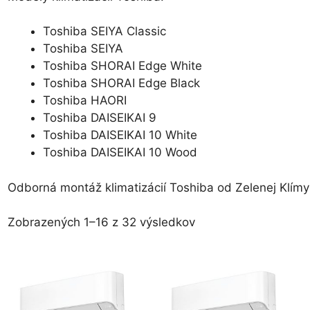
Toshiba SEIYA Classic
Toshiba SEIYA
Toshiba SHORAI Edge White
Toshiba SHORAI Edge Black
Toshiba HAORI
Toshiba DAISEIKAI 9
Toshiba DAISEIKAI 10 White
Toshiba DAISEIKAI 10 Wood
Odborná montáž klimatizácií Toshiba od Zelenej Klímy
Zoradené
Zobrazených 1–16 z 32 výsledkov
podľa
ceny:
od
najnižšej
po