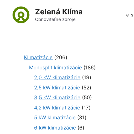
Preskočiť
Zelená Klíma
na
e-s
obsah
Obnoviteľné zdroje
2
Klimatizácie
206
0
1
Monosplit klimatizácie
186
6
8
1
2,0 kW klimatizácie
19
p
6
9
r
5
2,5 kW klimatizácie
52
p
p
o
2
r
5
3,5 kW klimatizácie
50
r
d
p
o
0
o
1
4,2 kW klimatizácie
17
u
r
d
p
d
7
k
o
3
5 kW klimatizácie
31
u
r
u
p
t
d
1
k
o
6
6 kW klimatizácie
6
k
r
o
u
p