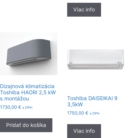
Viac info
Dizajnová klimatizácia
Toshiba HAORI 2,5 kW
Toshiba DAISEIKAI 9
s montážou
3,5kW
1730,00
€
s DPH
1750,00
€
s DPH
Pridať do košíka
Viac info