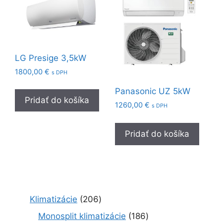
LG Presige 3,5kW
1800,00
€
s DPH
Panasonic UZ 5kW
Pridať do košíka
1260,00
€
s DPH
Pridať do košíka
2
Klimatizácie
206
0
1
Monosplit klimatizácie
186