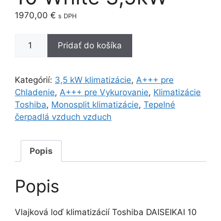
1970,00
€
s DPH
množstvo
Pridať do košíka
Toshiba
Daiseikai
10
Kategórií:
3,5 kW klimatizácie
,
A+++ pre
White
Chladenie
,
A+++ pre Vykurovanie
,
Klimatizácie
3,5kW
Toshiba
,
Monosplit klimatizácie
,
Tepelné
čerpadlá vzduch vzduch
Popis
Popis
Vlajková loď klimatizácií Toshiba DAISEIKAI 10