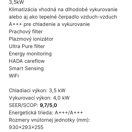
3,5kW
Klimatizácia vhodná na dlhodobé vykurovanie
alebo aj ako tepelné čerpadlo vzduch-vzduch
A+++ pre chladenie a vykurovanie
Prachový filter
Plazmový ionizátor
Ultra Pure filter
Energy monitoring
HADA careflow
Smart Sensing
WiFi
Chladiaci výkon: 3,5 kW
Vykurovací výkon: 4,0 kW
SEER/SCOP:
9,7/5,0
Energetická trieda: A+++/A+++
Rozmery vnútornej jednotky (mm):
930x293x255