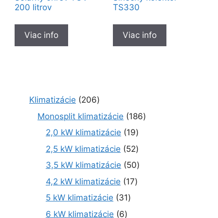
200 litrov
TS330
Viac info
Viac info
2
Klimatizácie
206
0
1
Monosplit klimatizácie
186
6
8
1
2,0 kW klimatizácie
19
p
6
9
r
5
2,5 kW klimatizácie
52
p
p
o
2
r
5
3,5 kW klimatizácie
50
r
d
p
o
0
o
1
4,2 kW klimatizácie
17
u
r
d
p
d
7
k
o
3
5 kW klimatizácie
31
u
r
u
p
t
d
1
k
o
6
6 kW klimatizácie
6
k
r