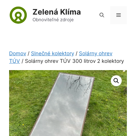
Preskočiť
Zelená Klíma
na
Menu
obsah
Obnoviteľné zdroje
Domov
/
Slnečné kolektory
/
Solárny ohrev
TÚV
/ Solárny ohrev TÚV 300 litrov 2 kolektory