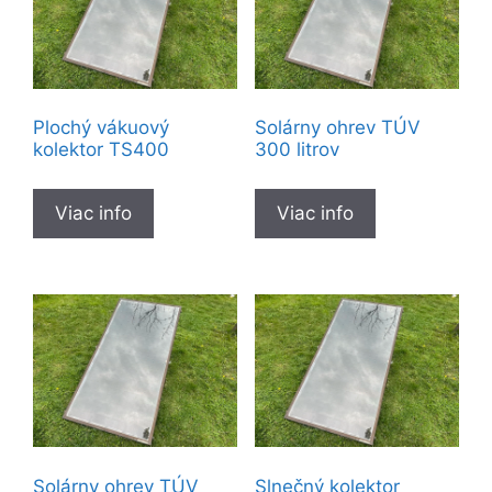
Plochý vákuový
Solárny ohrev TÚV
kolektor TS400
300 litrov
Viac info
Viac info
Solárny ohrev TÚV
Slnečný kolektor