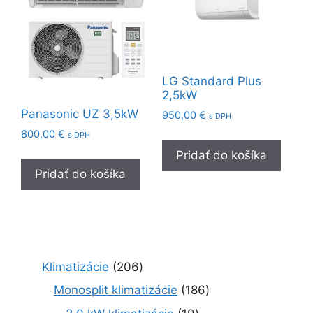
LG Standard Plus
2,5kW
Panasonic UZ 3,5kW
950,00
€
s DPH
800,00
€
s DPH
Pridať do košíka
Pridať do košíka
2
Klimatizácie
206
0
1
Monosplit klimatizácie
186
6
8
1