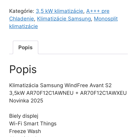
WindFree
Avant
Kategórie:
3,5 kW klimatizácie
,
A+++ pre
S2
Chladenie
,
Klimatizácie Samsung
,
Monosplit
3,5kW
klimatizácie
Popis
Popis
Klimatizácia Samsung WindFree Avant S2
3,5kW AR70F12C1AWNEU + AR70F12C1AWXEU
Novinka 2025
Biely displej
Wi-Fi Smart Things
Freeze Wash