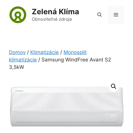
Preskočiť
Zelená Klíma
na
Menu
obsah
Obnoviteľné zdroje
Domov
/
Klimatizácie
/
Monosplit
klimatizácie
/ Samsung WindFree Avant S2
3,5kW