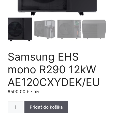
Samsung EHS
mono R290 12kW
AE120CXYDEK/EU
6500,00
€
s DPH
množstvo
Pridať do košíka
Samsung