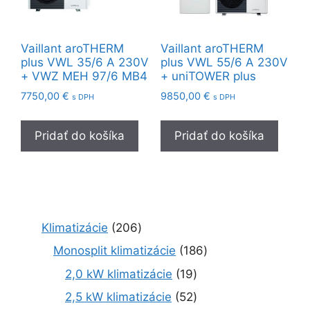
Vaillant aroTHERM
Vaillant aroTHERM
plus VWL 35/6 A 230V
plus VWL 55/6 A 230V
+ VWZ MEH 97/6 MB4
+ uniTOWER plus
7750,00
€
9850,00
€
s DPH
s DPH
Pridať do košíka
Pridať do košíka
2
Klimatizácie
206
0
1
Monosplit klimatizácie
186
6
8
1
2,0 kW klimatizácie
19
p
6
9
r
5
2,5 kW klimatizácie
52
p
p