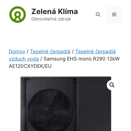
Preskočiť
Zelená Klíma
na
Menu
obsah
Obnoviteľné zdroje
Domov
/
Tepelné čerpadlá
/
Tepelné čerpadlá
vzduch voda
/ Samsung EHS mono R290 12kW
AE120CXYDEK/EU