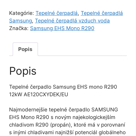
EHS
mono
Kategórie:
Tepelné čerpadlá
,
Tepelné čerpadlá
R290
Samsung
,
Tepelné čerpadlá vzduch voda
12kW
Značka:
Samsung EHS Mono R290
AE120CXYDEK/EU
Popis
Popis
Tepelné čerpadlo Samsung EHS mono R290
12kW AE120CXYDEK/EU
Najmodernejšie tepelné čerpadlo SAMSUNG
EHS Mono R290 s novým najekologickejším
chladivom R290 (propán), ktoré má v porovnaní
s inými chladivami najnižší potenciál globálneho