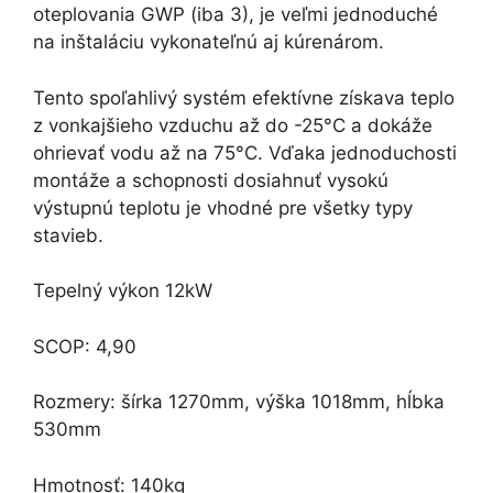
oteplovania GWP (iba 3), je veľmi jednoduché
na inštaláciu vykonateľnú aj kúrenárom.
Tento spoľahlivý systém efektívne získava teplo
z vonkajšieho vzduchu až do -25°C a dokáže
ohrievať vodu až na 75°C. Vďaka jednoduchosti
montáže a schopnosti dosiahnuť vysokú
výstupnú teplotu je vhodné pre všetky typy
stavieb.
Tepelný výkon 12kW
SCOP: 4,90
Rozmery: šírka 1270mm, výška 1018mm, hĺbka
530mm
Hmotnosť: 140kg