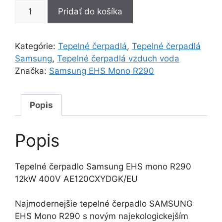
množstvo
Pridať do košíka
Samsung
EHS
mono
Kategórie:
Tepelné čerpadlá
,
Tepelné čerpadlá
R290
Samsung
,
Tepelné čerpadlá vzduch voda
12kW
Značka:
Samsung EHS Mono R290
400V
AE120CXYDGK/EU
Popis
Popis
Tepelné čerpadlo Samsung EHS mono R290
12kW 400V AE120CXYDGK/EU
Najmodernejšie tepelné čerpadlo SAMSUNG
EHS Mono R290 s novým najekologickejším