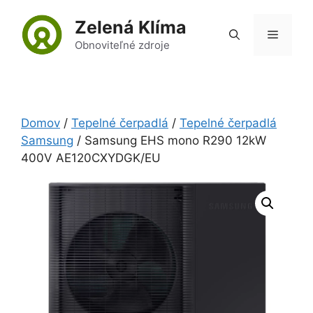
Preskočiť
Zelená Klíma
na
Menu
obsah
Obnoviteľné zdroje
Domov
/
Tepelné čerpadlá
/
Tepelné čerpadlá
Samsung
/ Samsung EHS mono R290 12kW
400V AE120CXYDGK/EU