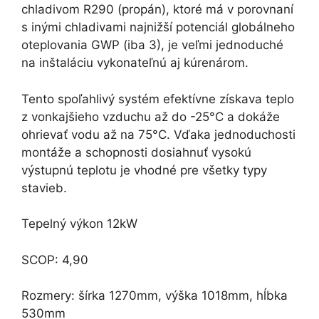
chladivom R290 (propán), ktoré má v porovnaní
s inými chladivami najnižší potenciál globálneho
oteplovania GWP (iba 3), je veľmi jednoduché
na inštaláciu vykonateľnú aj kúrenárom.
Tento spoľahlivý systém efektívne získava teplo
z vonkajšieho vzduchu až do -25°C a dokáže
ohrievať vodu až na 75°C. Vďaka jednoduchosti
montáže a schopnosti dosiahnuť vysokú
výstupnú teplotu je vhodné pre všetky typy
stavieb.
Tepelný výkon 12kW
SCOP: 4,90
Rozmery: šírka 1270mm, výška 1018mm, hĺbka
530mm