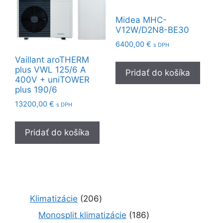
Midea MHC-
V12W/D2N8-BE30
6400,00
€
s DPH
Vaillant aroTHERM
plus VWL 125/6 A
Pridať do košíka
400V + uniTOWER
plus 190/6
13200,00
€
s DPH
Pridať do košíka
2
Klimatizácie
206
0
1
Monosplit klimatizácie
186
6