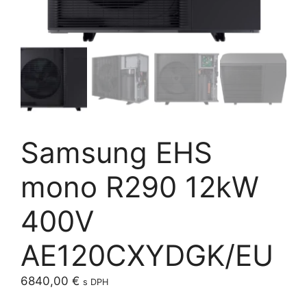
Samsung EHS
mono R290 12kW
400V
AE120CXYDGK/EU
6840,00
€
s DPH