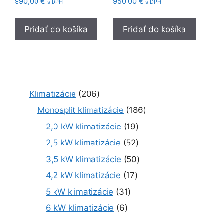
990,00
€
950,00
€
s DPH
s DPH
Pridať do košíka
Pridať do košíka
2
Klimatizácie
206
0
1
Monosplit klimatizácie
186
6
8
1
2,0 kW klimatizácie
19
p
6
9
r
5
2,5 kW klimatizácie
52
p
p
o
2
r
5
3,5 kW klimatizácie
50
r
d
p
o
0
o
1
4,2 kW klimatizácie
17
u
r
d
p
d
7
k
o
3
5 kW klimatizácie
31
u
r
u
p
t
d
1
k
o
6
6 kW klimatizácie
6
k
r
o
u
p