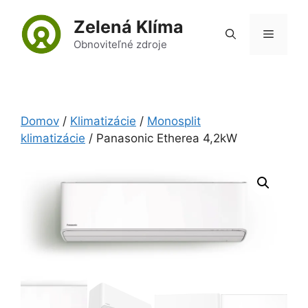
Preskočiť
Zelená Klíma
na
Menu
obsah
Obnoviteľné zdroje
Domov
/
Klimatizácie
/
Monosplit
klimatizácie
/ Panasonic Etherea 4,2kW